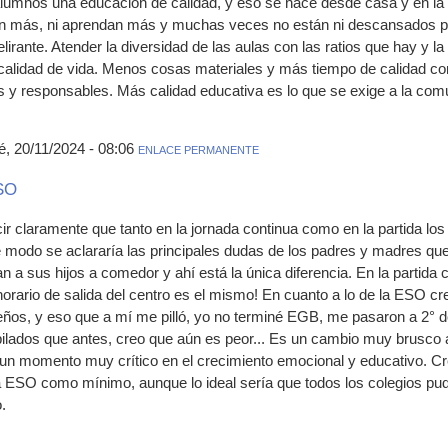
alumnos una educación de calidad, y eso se hace desde casa y en la e
an más, ni aprendan más y muchas veces no están ni descansados par
irante. Atender la diversidad de las aulas con las ratios que hay y la 
calidad de vida. Menos cosas materiales y más tiempo de calidad co
 y responsables. Más calidad educativa es lo que se exige a la com
, 20/11/2024 - 08:06
ENLACE PERMANENTE
ESO
ir claramente que tanto en la jornada continua como en la partida lo
te modo se aclararía las principales dudas de los padres y madres que
an a sus hijos a comedor y ahí está la única diferencia. En la partida
 horario de salida del centro es el mismo! En cuanto a lo de la ESO c
ueños, y eso que a mí me pilló, yo no terminé EGB, me pasaron a 2° d
ilados que antes, creo que aún es peor... Es un cambio muy brusco
 un momento muy crítico en el crecimiento emocional y educativo. Cre
la ESO como mínimo, aunque lo ideal sería que todos los colegios pud
.