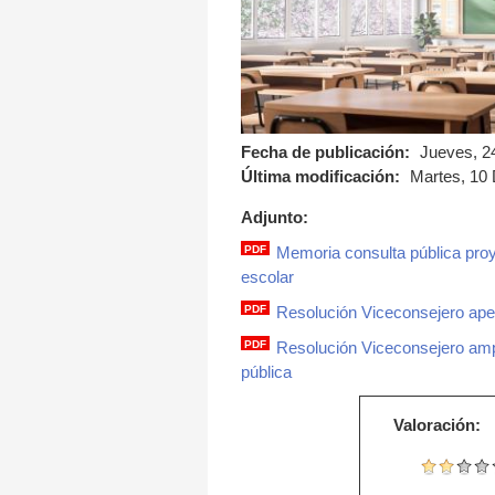
Fecha de publicación:
Jueves, 2
Última modificación:
Martes, 10 
Adjunto:
PDF
Memoria consulta pública proy
memoria.pdf
escolar
PDF
Resolución Viceconsejero apert
resolucion_viceconsej
PDF
Resolución Viceconsejero ampl
resolucion_viceconse
pública
Valoración: