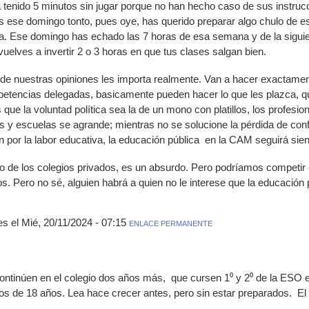
a tenido 5 minutos sin jugar porque no han hecho caso de sus instrucc
 ese domingo tonto, pues oye, has querido preparar algo chulo de e
a. Ese domingo has echado las 7 horas de esa semana y de la siguient
vuelves a invertir 2 o 3 horas en que tus clases salgan bien.
a de nuestras opiniones les importa realmente. Van a hacer exactamen
mpetencias delegadas, basicamente pueden hacer lo que les plazca, qu
 que la voluntad política sea la de un mono con platillos, los profes
lias y escuelas se agrande; mientras no se solucione la pérdida de con
ón por la labor educativa, la educación pública en la CAM seguirá sie
o de los colegios privados, es un absurdo. Pero podríamos competir
. Pero no sé, alguien habrá a quien no le interese que la educación
 el Mié, 20/11/2024 - 07:15
ENLACE PERMANENTE
continúen en el colegio dos años más, que cursen 1⁰ y 2⁰ de la ESO
tos de 18 años. Lea hace crecer antes, pero sin estar preparados. E