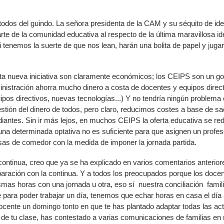
odos del guindo. La señora presidenta de la CAM y su séquito de id
rte de la comunidad educativa al respecto de la última maravillosa i
i tenemos la suerte de que nos lean, harán una bolita de papel y jugar
ta nueva iniciativa son claramente económicos; los CEIPS son un go
ministración ahorra mucho dinero a costa de docentes y equipos direc
pos directivos, nuevas tecnologías...) Y no tendría ningún problema e
estión del dinero de todos, pero claro, reducimos costes a base de sac
tudiantes. Sin ir más lejos, en muchos CEIPS la oferta educativa se 
na determinada optativa no es suficiente para que asignen un profeso
s de comedor con la medida de imponer la jornada partida.
 continua, creo que ya se ha explicado en varios comentarios anteriore
paración con la continua. Y a todos los preocupados porque los doce
smas horas con una jornada u otra, eso sí nuestra conciliación famili
para poder trabajar un día, tenemos que echar horas en casa el día a
cente un domingo tonto en que te has plantado adaptar todas las ac
de tu clase, has contestado a varias comunicaciones de familias en r