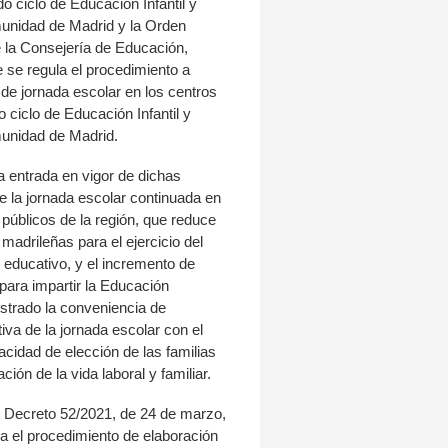
 ciclo de Educación Infantil y
unidad de Madrid y la Orden
e la Consejería de Educación,
e se regula el procedimiento a
o de jornada escolar en los centros
 ciclo de Educación Infantil y
unidad de Madrid.
a entrada en vigor de dichas
e la jornada escolar continuada en
 públicos de la región, que reduce
s madrileñas para el ejercicio del
o educativo, y el incremento de
para impartir la Educación
strado la conveniencia de
f
tiva de la jornada escolar con el
acidad de elección de las familias
ación de la vida laboral y familiar.
el Decreto 52/2021, de 24 de marzo,
ica el procedimiento de elaboración