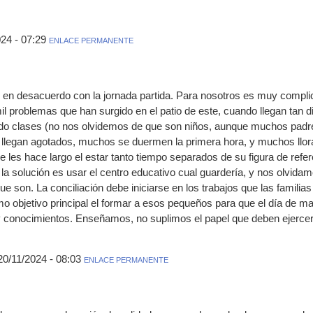
24 - 07:29
ENLACE PERMANENTE
n desacuerdo con la jornada partida. Para nosotros es muy complic
 problemas que han surgido en el patio de este, cuando llegan tan d
ndo clases (no nos olvidemos de que son niños, aunque muchos padre
es llegan agotados, muchos se duermen la primera hora, y muchos llo
se les hace largo el estar tanto tiempo separados de su figura de re
a solución es usar el centro educativo cual guardería, y nos olvidam
son. La conciliación debe iniciarse en los trabajos que las familias 
omo objetivo principal el formar a esos pequeños para que el día de
 conocimientos. Enseñamos, no suplimos el papel que deben ejercer 
 20/11/2024 - 08:03
ENLACE PERMANENTE