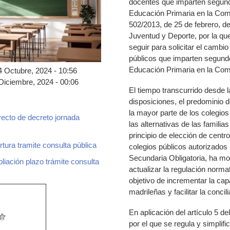
docentes que imparten segundo
Educación Primaria en la Com
502/2013, de 25 de febrero, d
Juventud y Deporte, por la qu
seguir para solicitar el cambi
públicos que imparten segundo
Educación Primaria en la Com
4 Octubre, 2024 - 10:56
Diciembre, 2024 - 00:06
El tiempo transcurrido desde l
disposiciones, el predominio d
la mayor parte de los colegios
ecto de decreto jornada
las alternativas de las familia
principio de elección de centr
ura tramite consulta pública
colegios públicos autorizados 
ero.pdf
Secundaria Obligatoria, ha mo
iación plazo trámite consulta
jero_ampliacion_plazo_consulta_publica.pd
actualizar la regulación norma
objetivo de incrementar la cap
madrileñas y facilitar la concili
En aplicación del artículo 5 d
por el que se regula y simplif