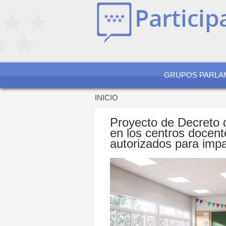
Jump
to
navigation
GRUPOS PARLA
INICIO
Se
encuentra
Proyecto de Decreto d
usted
en los centros docente
aquí
autorizados para imp