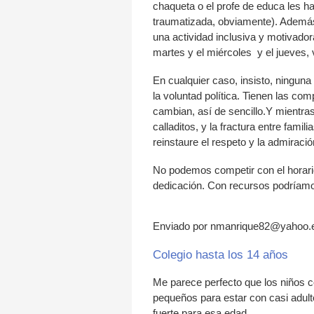
chaqueta o el profe de educa les h
traumatizada, obviamente). Además
una actividad inclusiva y motivador
martes y el miércoles y el jueves, 
En cualquier caso, insisto, ningun
la voluntad política. Tienen las co
cambian, así de sencillo.Y mientras
calladitos, y la fractura entre fami
reinstaure el respeto y la admiraci
No podemos competir con el horari
dedicación. Con recursos podríamos
Enviado por nmanrique82@yahoo.es
Colegio hasta los 14 años
Me parece perfecto que los niños 
pequeños para estar con casi adul
fuerte para esa edad.