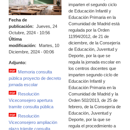
imparten el segundo ciclo
de Educación Infantil y
Educación Primaria en la
Fecha de
Comunidad de Madrid está
publicación:
Jueves, 24
regulada por la Orden
Octubre, 2024 - 10:56
11994/2012, de 21 de
Última
diciembre, de la Consejería
modificación:
Martes, 10
de Educación, Juventud y
Diciembre, 2024 - 00:06
Deporte, por la que se
regula la jornada escolar en
Adjunto:
los centros docentes que
PDF
Memoria consulta
imparten segundo ciclo de
memoria.pdf
pública proyecto de decreto
Educación Infantil y
jornada escolar
Educación Primaria en la
Comunidad de Madrid y la
PDF
Resolución
resolucion_viceconsejero.pdf
Orden 502/2013, de 25 de
Viceconsejero apertura
febrero, de la Consejería de
tramite consulta pública
Educación, Juventud y
PDF
Resolución
Deporte, por la que se
resolucion_viceconsejero_ampliacion_p
Viceconsejero ampliación
regula el procedimiento a
plazo trámite consulta