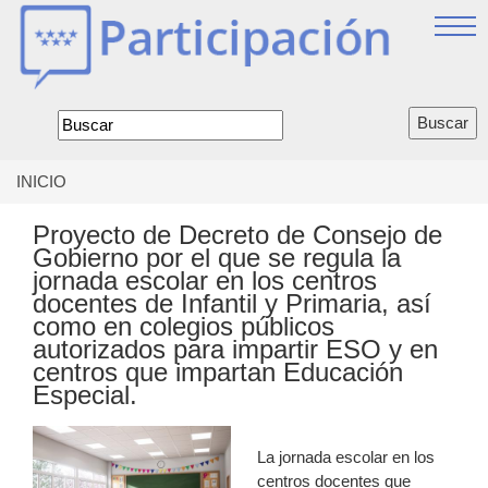
Jump
to
navigation
Formulario
de
búsqueda
INICIO
Se
encuentra
Proyecto de Decreto de Consejo de
usted
Gobierno por el que se regula la
aquí
jornada escolar en los centros
docentes de Infantil y Primaria, así
como en colegios públicos
autorizados para impartir ESO y en
centros que impartan Educación
Especial.
La jornada escolar en los
centros docentes que