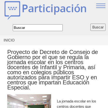
Jump
to
navigation
Formulario
de
búsqueda
INICIO
Se
encuentra
Proyecto de Decreto de Consejo de
usted
Gobierno por el que se regula la
aquí
jornada escolar en los centros
docentes de Infantil y Primaria, así
como en colegios públicos
autorizados para impartir ESO y en
centros que impartan Educación
Especial.
La jornada escolar en los
centros docentes que