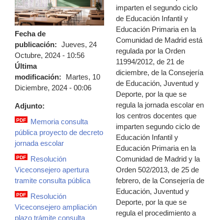
imparten el segundo ciclo
de Educación Infantil y
Educación Primaria en la
Fecha de
Comunidad de Madrid está
publicación:
Jueves, 24
regulada por la Orden
Octubre, 2024 - 10:56
11994/2012, de 21 de
Última
diciembre, de la Consejería
modificación:
Martes, 10
de Educación, Juventud y
Diciembre, 2024 - 00:06
Deporte, por la que se
regula la jornada escolar en
Adjunto:
los centros docentes que
PDF
Memoria consulta
imparten segundo ciclo de
memoria.pdf
pública proyecto de decreto
Educación Infantil y
jornada escolar
Educación Primaria en la
Comunidad de Madrid y la
PDF
Resolución
resolucion_viceconsejero.pdf
Orden 502/2013, de 25 de
Viceconsejero apertura
febrero, de la Consejería de
tramite consulta pública
Educación, Juventud y
PDF
Resolución
Deporte, por la que se
resolucion_viceconsejero_ampliacion_p
Viceconsejero ampliación
regula el procedimiento a
plazo trámite consulta