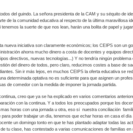
odos del guindo. La señora presidenta de la CAM y su séquito de id
rte de la comunidad educativa al respecto de la última maravillosa i
i tenemos la suerte de que nos lean, harán una bolita de papel y jugar
ta nueva iniciativa son claramente económicos; los CEIPS son un go
ministración ahorra mucho dinero a costa de docentes y equipos direc
pos directivos, nuevas tecnologías...) Y no tendría ningún problema e
estión del dinero de todos, pero claro, reducimos costes a base de sac
tudiantes. Sin ir más lejos, en muchos CEIPS la oferta educativa se 
na determinada optativa no es suficiente para que asignen un profeso
s de comedor con la medida de imponer la jornada partida.
 continua, creo que ya se ha explicado en varios comentarios anteriore
paración con la continua. Y a todos los preocupados porque los doce
smas horas con una jornada u otra, eso sí nuestra conciliación famili
para poder trabajar un día, tenemos que echar horas en casa el día a
cente un domingo tonto en que te has plantado adaptar todas las ac
de tu clase, has contestado a varias comunicaciones de familias en r