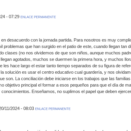
24 - 07:29
ENLACE PERMANENTE
n desacuerdo con la jornada partida. Para nosotros es muy complic
 problemas que han surgido en el patio de este, cuando llegan tan d
ndo clases (no nos olvidemos de que son niños, aunque muchos padre
es llegan agotados, muchos se duermen la primera hora, y muchos llo
se les hace largo el estar tanto tiempo separados de su figura de re
a solución es usar el centro educativo cual guardería, y nos olvidam
son. La conciliación debe iniciarse en los trabajos que las familias 
omo objetivo principal el formar a esos pequeños para que el día de
 conocimientos. Enseñamos, no suplimos el papel que deben ejercer 
 20/11/2024 - 08:03
ENLACE PERMANENTE