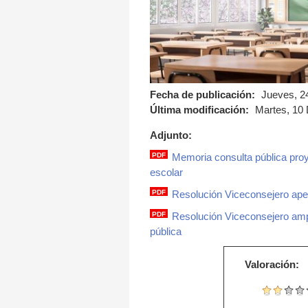
Fecha de publicación:
Jueves, 2
Última modificación:
Martes, 10 
Adjunto:
PDF
Memoria consulta pública proy
memoria.pdf
escolar
PDF
Resolución Viceconsejero apert
resolucion_viceconsej
PDF
Resolución Viceconsejero ampl
resolucion_viceconse
pública
Valoración: