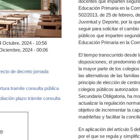
docentes que imparten segundo
Educación Primaria en la Com
502/2013, de 25 de febrero, d
Juventud y Deporte, por la qu
seguir para solicitar el cambi
públicos que imparten segundo
Educación Primaria en la Com
4 Octubre, 2024 - 10:56
Diciembre, 2024 - 00:06
El tiempo transcurrido desde l
disposiciones, el predominio d
la mayor parte de los colegios
ecto de decreto jornada
las alternativas de las familia
principio de elección de centr
ura tramite consulta pública
colegios públicos autorizados 
ero.pdf
Secundaria Obligatoria, ha mo
iación plazo trámite consulta
jero_ampliacion_plazo_consulta_publica.pd
actualizar la regulación norma
objetivo de incrementar la cap
madrileñas y facilitar la concili
En aplicación del artículo 5 d
por el que se regula y simplif