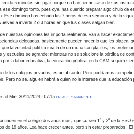
a tenido 5 minutos sin jugar porque no han hecho caso de sus instrucc
 ese domingo tonto, pues oye, has querido preparar algo chulo de e
a. Ese domingo has echado las 7 horas de esa semana y de la siguient
vuelves a invertir 2 o 3 horas en que tus clases salgan bien.
a de nuestras opiniones les importa realmente. Van a hacer exactamen
mpetencias delegadas, basicamente pueden hacer lo que les plazca, qu
 que la voluntad política sea la de un mono con platillos, los profes
lias y escuelas se agrande; mientras no se solucione la pérdida de con
ón por la labor educativa, la educación pública en la CAM seguirá sie
o de los colegios privados, es un absurdo. Pero podríamos competir
. Pero no sé, alguien habrá a quien no le interese que la educación
 el Mié, 20/11/2024 - 07:15
ENLACE PERMANENTE
continúen en el colegio dos años más, que cursen 1⁰ y 2⁰ de la ESO
tos de 18 años. Lea hace crecer antes, pero sin estar preparados. E