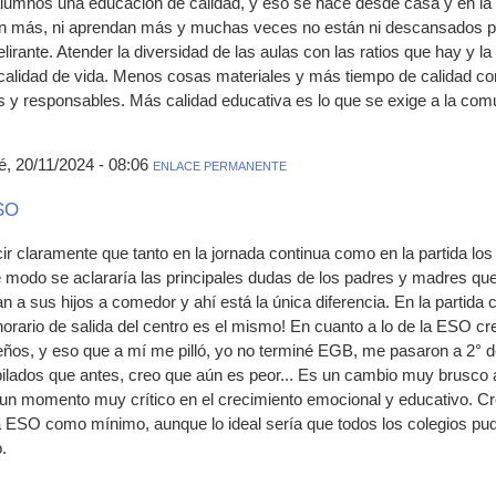
alumnos una educación de calidad, y eso se hace desde casa y en la e
an más, ni aprendan más y muchas veces no están ni descansados par
irante. Atender la diversidad de las aulas con las ratios que hay y la 
calidad de vida. Menos cosas materiales y más tiempo de calidad co
 y responsables. Más calidad educativa es lo que se exige a la com
, 20/11/2024 - 08:06
ENLACE PERMANENTE
ESO
ir claramente que tanto en la jornada continua como en la partida lo
te modo se aclararía las principales dudas de los padres y madres que
an a sus hijos a comedor y ahí está la única diferencia. En la partida
 horario de salida del centro es el mismo! En cuanto a lo de la ESO c
ueños, y eso que a mí me pilló, yo no terminé EGB, me pasaron a 2° d
ilados que antes, creo que aún es peor... Es un cambio muy brusco
 un momento muy crítico en el crecimiento emocional y educativo. Cre
la ESO como mínimo, aunque lo ideal sería que todos los colegios pud
.