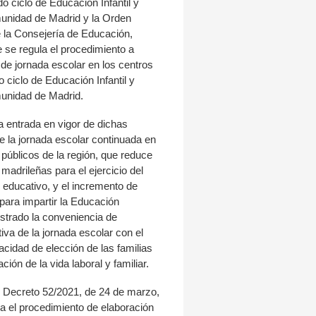
 ciclo de Educación Infantil y
unidad de Madrid y la Orden
e la Consejería de Educación,
e se regula el procedimiento a
o de jornada escolar en los centros
 ciclo de Educación Infantil y
unidad de Madrid.
a entrada en vigor de dichas
e la jornada escolar continuada en
 públicos de la región, que reduce
s madrileñas para el ejercicio del
o educativo, y el incremento de
para impartir la Educación
strado la conveniencia de
f
tiva de la jornada escolar con el
acidad de elección de las familias
ación de la vida laboral y familiar.
el Decreto 52/2021, de 24 de marzo,
ica el procedimiento de elaboración