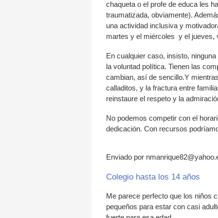
chaqueta o el profe de educa les h
traumatizada, obviamente). Además
una actividad inclusiva y motivador
martes y el miércoles y el jueves, 
En cualquier caso, insisto, ningun
la voluntad política. Tienen las co
cambian, así de sencillo.Y mientras
calladitos, y la fractura entre fami
reinstaure el respeto y la admiraci
No podemos competir con el horari
dedicación. Con recursos podríamos
Enviado por nmanrique82@yahoo.es
Colegio hasta los 14 años
Me parece perfecto que los niños 
pequeños para estar con casi adul
fuerte para esa edad.