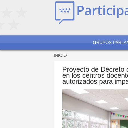
Jump
to
navigation
GRUPOS PARLA
INICIO
Se
encuentra
Proyecto de Decreto d
usted
en los centros docente
aquí
autorizados para imp