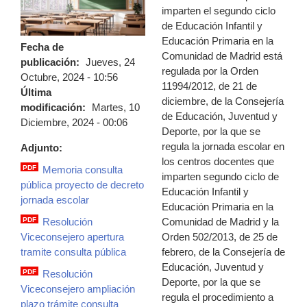
imparten el segundo ciclo
de Educación Infantil y
Educación Primaria en la
Fecha de
Comunidad de Madrid está
publicación:
Jueves, 24
regulada por la Orden
Octubre, 2024 - 10:56
11994/2012, de 21 de
Última
diciembre, de la Consejería
modificación:
Martes, 10
de Educación, Juventud y
Diciembre, 2024 - 00:06
Deporte, por la que se
regula la jornada escolar en
Adjunto:
los centros docentes que
PDF
Memoria consulta
imparten segundo ciclo de
memoria.pdf
pública proyecto de decreto
Educación Infantil y
jornada escolar
Educación Primaria en la
Comunidad de Madrid y la
PDF
Resolución
resolucion_viceconsejero.pdf
Orden 502/2013, de 25 de
Viceconsejero apertura
febrero, de la Consejería de
tramite consulta pública
Educación, Juventud y
PDF
Resolución
Deporte, por la que se
resolucion_viceconsejero_ampliacion_p
Viceconsejero ampliación
regula el procedimiento a
plazo trámite consulta