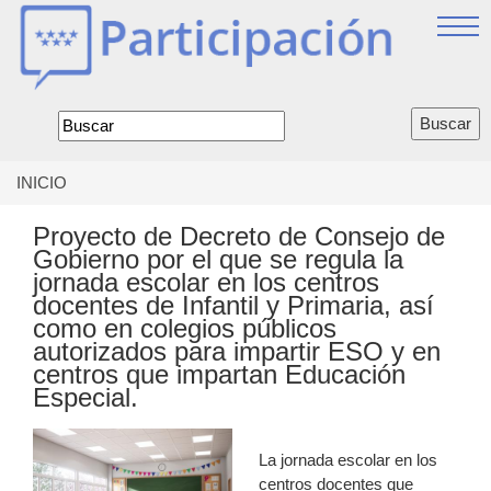
Jump
to
navigation
Formulario
de
búsqueda
INICIO
Se
encuentra
Proyecto de Decreto de Consejo de
usted
Gobierno por el que se regula la
aquí
jornada escolar en los centros
docentes de Infantil y Primaria, así
como en colegios públicos
autorizados para impartir ESO y en
centros que impartan Educación
Especial.
La jornada escolar en los
centros docentes que