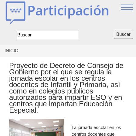
Jump
to
navigation
Formulario
de
búsqueda
INICIO
Se
encuentra
Proyecto de Decreto de Consejo de
usted
Gobierno por el que se regula la
aquí
jornada escolar en los centros
docentes de Infantil y Primaria, así
como en colegios públicos
autorizados para impartir ESO y en
centros que impartan Educación
Especial.
La jornada escolar en los
centros docentes que