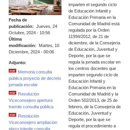
imparten el segundo ciclo
de Educación Infantil y
Educación Primaria en la
Fecha de
Comunidad de Madrid está
publicación:
Jueves, 24
regulada por la Orden
Octubre, 2024 - 10:56
11994/2012, de 21 de
Última
diciembre, de la Consejería
modificación:
Martes, 10
de Educación, Juventud y
Diciembre, 2024 - 00:06
Deporte, por la que se
regula la jornada escolar en
Adjunto:
los centros docentes que
PDF
Memoria consulta
imparten segundo ciclo de
memoria.pdf
pública proyecto de decreto
Educación Infantil y
jornada escolar
Educación Primaria en la
Comunidad de Madrid y la
PDF
Resolución
resolucion_viceconsejero.pdf
Orden 502/2013, de 25 de
Viceconsejero apertura
febrero, de la Consejería de
tramite consulta pública
Educación, Juventud y
PDF
Resolución
Deporte, por la que se
resolucion_viceconsejero_ampliacion_p
Viceconsejero ampliación
regula el procedimiento a
plazo trámite consulta