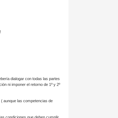
!
bería dialogar con todas las partes
ión ni imponer el retorno de 1º y 2º
a ( aunque las competencias de
 las condiciones que deben cumplir