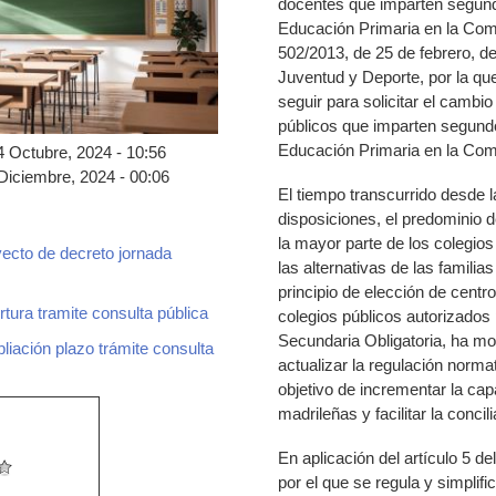
docentes que imparten segundo
Educación Primaria en la Com
502/2013, de 25 de febrero, d
Juventud y Deporte, por la qu
seguir para solicitar el cambi
públicos que imparten segundo
Educación Primaria en la Com
4 Octubre, 2024 - 10:56
Diciembre, 2024 - 00:06
El tiempo transcurrido desde l
disposiciones, el predominio d
la mayor parte de los colegios
ecto de decreto jornada
las alternativas de las familia
principio de elección de centr
ura tramite consulta pública
colegios públicos autorizados 
ero.pdf
Secundaria Obligatoria, ha mo
iación plazo trámite consulta
jero_ampliacion_plazo_consulta_publica.pd
actualizar la regulación norma
objetivo de incrementar la cap
madrileñas y facilitar la concili
En aplicación del artículo 5 d
por el que se regula y simplif