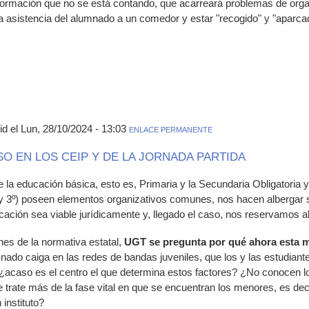
nformación que no se está contando, que acarreará problemas de orga
la asistencia del alumnado a un comedor y estar "recogido" y "aparca
 el Lun, 28/10/2024 - 13:03
ENLACE PERMANENTE
ESO EN LOS CEIP Y DE LA JORNADA PARTIDA
 la educación básica, esto es, Primaria y la Secundaria Obligatoria y
º y 3º) poseen elementos organizativos comunes, nos hacen albergar 
ción sea viable jurídicamente y, llegado el caso, nos reservamos al 
es de la normativa estatal,
UGT se pregunta por qué ahora esta 
nado caiga en las redes de bandas juveniles, que los y las estudiant
¿acaso es el centro el que determina estos factores? ¿No conocen lo
e trate más de la fase vital en que se encuentran los menores, es deci
 instituto?