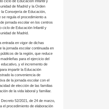
 ciclo de Educación Infantil y
unidad de Madrid y la Orden
e la Consejería de Educación,
e se regula el procedimiento a
o de jornada escolar en los centros
 ciclo de Educación Infantil y
unidad de Madrid.
a entrada en vigor de dichas
e la jornada escolar continuada en
 públicos de la región, que reduce
s madrileñas para el ejercicio del
o educativo, y el incremento de
para impartir la Educación
strado la conveniencia de
f
tiva de la jornada escolar con el
acidad de elección de las familias
ación de la vida laboral y familiar.
el Decreto 52/2021, de 24 de marzo,
ica el procedimiento de elaboración