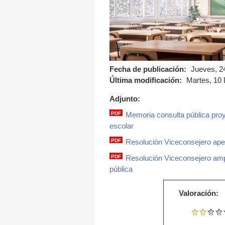
Fecha de publicación:
Jueves, 2
Última modificación:
Martes, 10 
Adjunto:
PDF
Memoria consulta pública proy
memoria.pdf
escolar
PDF
Resolución Viceconsejero apert
resolucion_viceconsej
PDF
Resolución Viceconsejero ampl
resolucion_viceconse
pública
Valoración: