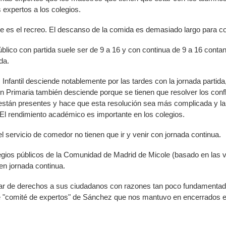
 expertos a los colegios.
ue es el recreo. El descanso de la comida es demasiado largo para 
 público con partida suele ser de 9 a 16 y con continua de 9 a 16 cont
da.
Infantil desciende notablemente por las tardes con la jornada partid
Primaria también desciende porque se tienen que resolver los confli
stán presentes y hace que esta resolución sea más complicada y la 
El rendimiento académico es importante en los colegios.
l servicio de comedor no tienen que ir y venir con jornada continua.
egios públicos de la Comunidad de Madrid de Micole (basado en las va
nen jornada continua.
var de derechos a sus ciudadanos con razones tan poco fundamentad
e "comité de expertos" de Sánchez que nos mantuvo en encerrados 