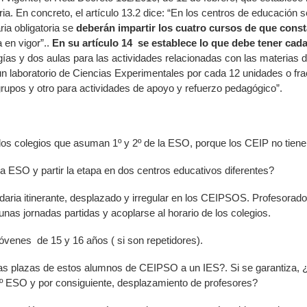
a. En concreto, el artículo 13.2 dice: “En los centros de educación 
a obligatoria se
deberán impartir los cuatro cursos de que const
 en vigor”..
En su artículo 14 se establece lo que debe tener cad
logías y dos aulas para las actividades relacionadas con las materias
n laboratorio de Ciencias Experimentales por cada 12 unidades o fr
rupos y otro para actividades de apoyo y refuerzo pedagógico”.
los colegios que asuman 1º y 2º de la ESO, porque los CEIP no tiene
la ESO y partir la etapa en dos centros educativos diferentes?
aria itinerante, desplazado y irregular en los CEIPSOS. Profesorado 
nas jornadas partidas y acoplarse al horario de los colegios.
óvenes de 15 y 16 años ( si son repetidores).
 las plazas de estos alumnos de CEIPSO a un IES?. Si se garantiza, 
2º ESO y por consiguiente, desplazamiento de profesores?