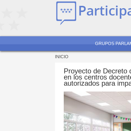
Jump
to
navigation
GRUPOS PARLA
INICIO
Se
encuentra
Proyecto de Decreto d
usted
en los centros docente
aquí
autorizados para imp