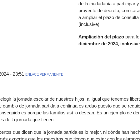
de la ciudadanía a participar y
proyecto de decreto, con cará
a ampliar el plazo de consulta
(inclusive).
Ampliación del plazo
para f
diciembre de 2024, inclusive
024 - 23:51
ENLACE PERMANENTE
egir la jornada escolar de nuestros hijos, al igual que tenemos libert
de cambio de jornada partida a continua es arduo puesto que se req
conseguido es porque las familias así lo desean. Es un ejemplo de de
s de la jornada que tienen.
rtos que dicen que la jornada partida es lo mejor, ni dónde han he
más expertos que los maestros que tienen que estar con los alumno