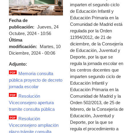
imparten el segundo ciclo
de Educación Infantil y
Educación Primaria en la
Fecha de
Comunidad de Madrid está
publicación:
Jueves, 24
regulada por la Orden
Octubre, 2024 - 10:56
11994/2012, de 21 de
Última
diciembre, de la Consejería
modificación:
Martes, 10
de Educación, Juventud y
Diciembre, 2024 - 00:06
Deporte, por la que se
regula la jornada escolar en
Adjunto:
los centros docentes que
PDF
Memoria consulta
imparten segundo ciclo de
memoria.pdf
pública proyecto de decreto
Educación Infantil y
jornada escolar
Educación Primaria en la
Comunidad de Madrid y la
PDF
Resolución
resolucion_viceconsejero.pdf
Orden 502/2013, de 25 de
Viceconsejero apertura
febrero, de la Consejería de
tramite consulta pública
Educación, Juventud y
PDF
Resolución
Deporte, por la que se
resolucion_viceconsejero_ampliacion_p
Viceconsejero ampliación
regula el procedimiento a
plazo trámite consulta