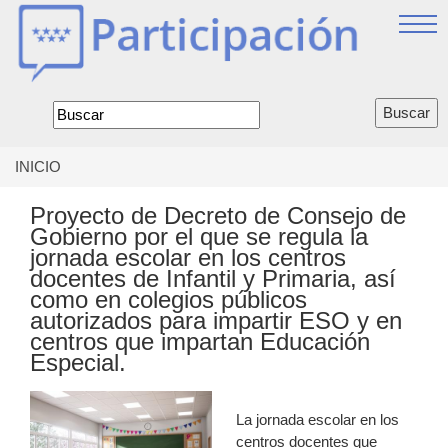
Jump
to
navigation
Formulario
de
búsqueda
INICIO
Se
encuentra
Proyecto de Decreto de Consejo de
usted
Gobierno por el que se regula la
aquí
jornada escolar en los centros
docentes de Infantil y Primaria, así
como en colegios públicos
autorizados para impartir ESO y en
centros que impartan Educación
Especial.
La jornada escolar en los
centros docentes que