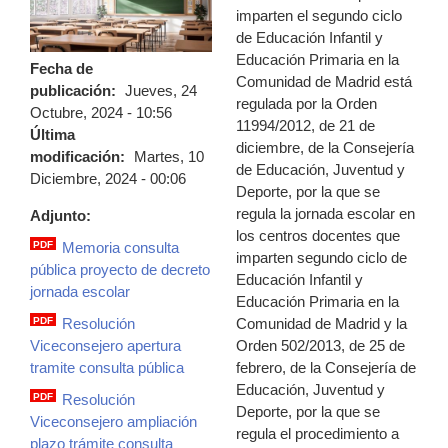
imparten el segundo ciclo
de Educación Infantil y
Educación Primaria en la
Fecha de
Comunidad de Madrid está
publicación:
Jueves, 24
regulada por la Orden
Octubre, 2024 - 10:56
11994/2012, de 21 de
Última
diciembre, de la Consejería
modificación:
Martes, 10
de Educación, Juventud y
Diciembre, 2024 - 00:06
Deporte, por la que se
regula la jornada escolar en
Adjunto:
los centros docentes que
PDF
Memoria consulta
imparten segundo ciclo de
memoria.pdf
pública proyecto de decreto
Educación Infantil y
jornada escolar
Educación Primaria en la
Comunidad de Madrid y la
PDF
Resolución
resolucion_viceconsejero.pdf
Orden 502/2013, de 25 de
Viceconsejero apertura
febrero, de la Consejería de
tramite consulta pública
Educación, Juventud y
PDF
Resolución
Deporte, por la que se
resolucion_viceconsejero_ampliacion_p
Viceconsejero ampliación
regula el procedimiento a
plazo trámite consulta