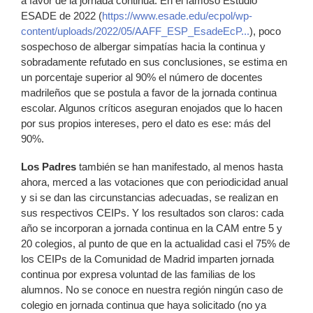
a favor de la jornada continua. En el famoso Estudio
ESADE de 2022 (
https://www.esade.edu/ecpol/wp-
content/uploads/2022/05/AAFF_ESP_EsadeEcP...
), poco
sospechoso de albergar simpatías hacia la continua y
sobradamente refutado en sus conclusiones, se estima en
un porcentaje superior al 90% el número de docentes
madrileños que se postula a favor de la jornada continua
escolar. Algunos críticos aseguran enojados que lo hacen
por sus propios intereses, pero el dato es ese: más del
90%.
Los Padres
también se han manifestado, al menos hasta
ahora, merced a las votaciones que con periodicidad anual
y si se dan las circunstancias adecuadas, se realizan en
sus respectivos CEIPs. Y los resultados son claros: cada
año se incorporan a jornada continua en la CAM entre 5 y
20 colegios, al punto de que en la actualidad casi el 75% de
los CEIPs de la Comunidad de Madrid imparten jornada
continua por expresa voluntad de las familias de los
alumnos. No se conoce en nuestra región ningún caso de
colegio en jornada continua que haya solicitado (no ya