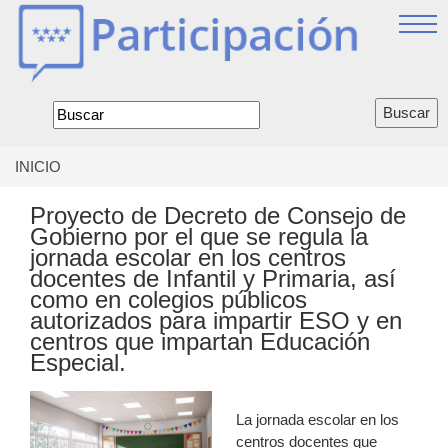
Jump
to
navigation
Formulario
de
búsqueda
INICIO
Se
encuentra
Proyecto de Decreto de Consejo de
usted
Gobierno por el que se regula la
aquí
jornada escolar en los centros
docentes de Infantil y Primaria, así
como en colegios públicos
autorizados para impartir ESO y en
centros que impartan Educación
Especial.
La jornada escolar en los
centros docentes que