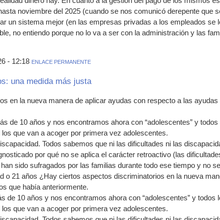
 realidad dinero hay. En cuanto a la gestión del pago de los mismos 
o hasta noviembre del 2025 (cuando se nos comunicó derepente que s
ar un sistema mejor (en las empresas privadas a los empleados se le
le, no entiendo porque no lo va a ser con la administración y las fam
6 - 12:18
ENLACE PERMANENTE
os: una medida más justa
ios en la nueva manera de aplicar ayudas con respecto a las ayudas 
s de 10 años y nos encontramos ahora con “adolescentes” y todos 
 los que van a acoger por primera vez adolescentes.
 discapacidad. Todos sabemos que ni las dificultades ni las discapac
osticado por qué no se aplica el carácter retroactivo (las dificultade
han sido sufragados por las familias durante todo ese tiempo y no 
d o 21 años ¿Hay ciertos aspectos discriminatorios en la nueva man
ios que había anteriormente.
s de 10 años y nos encontramos ahora con “adolescentes” y todos l
 los que van a acoger por primera vez adolescentes.
 discapacidad. Todos sabemos que ni las dificultades ni las discapac