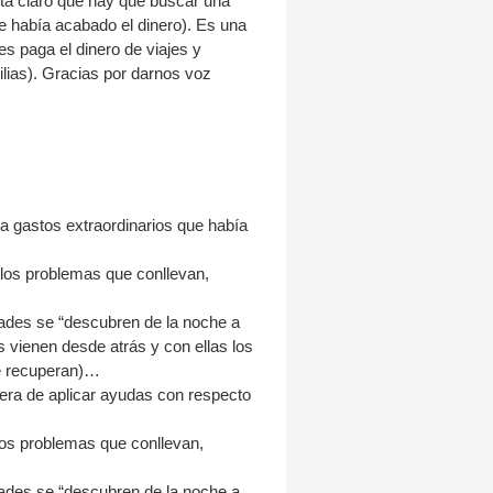
está claro que hay que buscar una
e había acabado el dinero). Es una
s paga el dinero de viajes y
ilias). Gracias por darnos voz
a gastos extraordinarios que había
los problemas que conllevan,
idades se “descubren de la noche a
s vienen desde atrás y con ellas los
se recuperan)…
era de aplicar ayudas con respecto
os problemas que conllevan,
idades se “descubren de la noche a