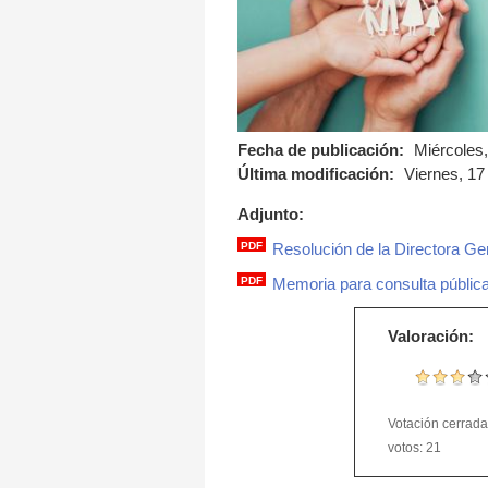
Fecha de publicación:
Miércoles,
Última modificación:
Viernes, 17 
Adjunto:
PDF
Resolución de la Directora Gen
resolucion_dg_cp_gge
PDF
Memoria para consulta públic
ficha_consulta_public
Valoración:
Votación cerrada.
votos: 21