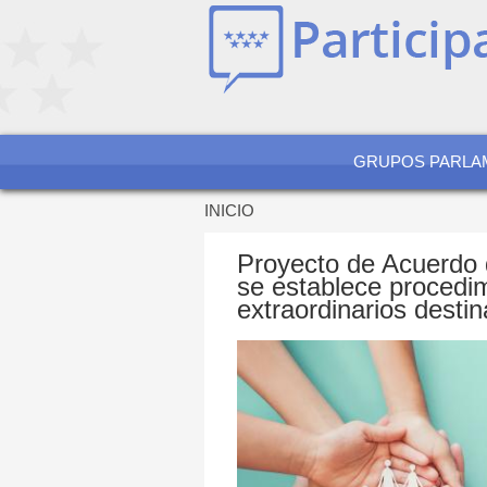
Jump
to
navigation
GRUPOS PARLA
INICIO
Se
encuentra
Proyecto de Acuerdo 
usted
se establece procedim
aquí
extraordinarios destin