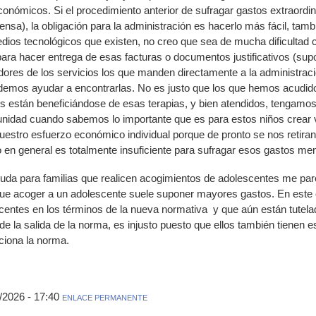
nómicos. Si el procedimiento anterior de sufragar gastos extraordin
tensa), la obligación para la administración es hacerlo más fácil, tam
edios tecnológicos que existen, no creo que sea de mucha dificultad 
ara hacer entrega de esas facturas o documentos justificativos (supo
edores de los servicios los que manden directamente a la administra
demos ayudar a encontrarlas. No es justo que los que hemos acudido
s están beneficiándose de esas terapias, y bien atendidos, tengamos
nidad cuando sabemos lo importante que es para estos niños crear v
nuestro esfuerzo económico individual porque de pronto se nos retir
 en general es totalmente insuficiente para sufragar esos gastos me
 ayuda para familias que realicen acogimientos de adolescentes me p
que acoger a un adolescente suele suponer mayores gastos. En este 
centes en los términos de la nueva normativa y que aún están tutela
e la salida de la norma, es injusto puesto que ellos también tiene
iona la norma.
/2026 - 17:40
ENLACE PERMANENTE