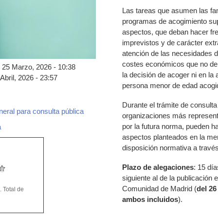
Las tareas que asumen las fa
programas de acogimiento su
aspectos, que deban hacer fr
imprevistos y de carácter extr
atención de las necesidades 
costes económicos que no deb
 25 Marzo, 2026 - 10:38
la decisión de acoger ni en la 
Abril, 2026 - 23:57
persona menor de edad acogi
Durante el trámite de consulta
eral para consulta pública
organizaciones más represent
e_sin_firma.pdf
por la futura norma, pueden ha
a
a_gastos_extraordinarios_sf.pdf
aspectos planteados en la me
disposición normativa a través
Plazo de alegaciones
: 15 día
siguiente al de la publicación 
Comunidad de Madrid (
del 26
 Total de
ambos incluidos
).