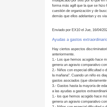
multiplicado por seis por lo que en
forma más agill que la que se hiz
cuestión de organización y de busc
demás que ellos adelantan y es viab
Enviado por EX10 el Jue, 16/04/202
Ayudas a gastos extraordinari
Hay ciertos aspectos discriminator
anteriormente.
1.- Los que hemos acogido hace má
genera un agravio comparativo con
2.- Niños con especial dificultad o
la mañana”. Cuando un niño es diagn
gastos asociados (que obviamente 
3.- Gastos hasta la mayoría de eda
a las ayudas a gastos extraordinar
1.- los que hemos acogido hace má
genera un agravio comparativo con
2.- Niños con especial dificultad o