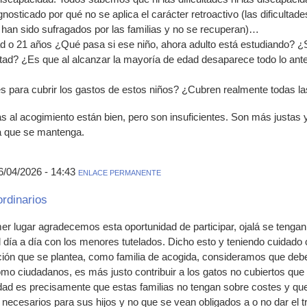
osticado por qué no se aplica el carácter retroactivo (las dificultade
han sido sufragados por las familias y no se recuperan)…
d o 21 años ¿Qué pasa si ese niño, ahora adulto está estudiando? ¿S
ltad? ¿Es que al alcanzar la mayoría de edad desaparece todo lo anteri
es para cubrir los gastos de estos niños? ¿Cubren realmente todas l
das al acogimiento están bien, pero son insuficientes. Son más justas y
ta que se mantenga.
6/04/2026 - 14:43
ENLACE PERMANENTE
rdinarios
er lugar agradecemos esta oportunidad de participar, ojalá se tengan
 día a día con los menores tutelados. Dicho esto y teniendo cuidad
ación que se plantea, como familia de acogida, consideramos que deb
o ciudadanos, es más justo contribuir a los gatos no cubiertos que t
lidad es precisamente que estas familias no tengan sobre costes y qu
 necesarios para sus hijos y no que se vean obligados a o no dar el