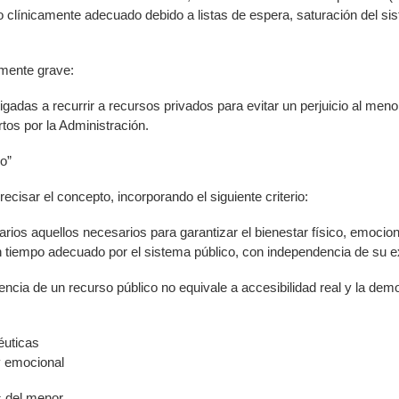
 clínicamente adecuado debido a listas de espera, saturación del sis
lmente grave:
gadas a recurrir a recursos privados para evitar un perjuicio al meno
os por la Administración.
io”
ecisar el concepto, incorporando el siguiente criterio:
rios aquellos necesarios para garantizar el bienestar físico, emocion
tiempo adecuado por el sistema público, con independencia de su ex
encia de un recurso público no equivale a accesibilidad real y la de
éuticas
 y emocional
s del menor