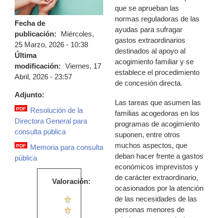
que se aprueban las
normas reguladoras de las
Fecha de
ayudas para sufragar
publicación:
Miércoles,
gastos extraordinarios
25 Marzo, 2026 - 10:38
destinados al apoyo al
Última
acogimiento familiar y se
modificación:
Viernes, 17
establece el procedimiento
Abril, 2026 - 23:57
de concesión directa.
Adjunto:
Las tareas que asumen las
PDF
Resolución de la
familias acogedoras en los
resolucion_dg_cp_ggee_sin_firma.pdf
Directora General para
programas de acogimiento
consulta pública
suponen, entre otros
muchos aspectos, que
PDF
Memoria para consulta
ficha_consulta_publica_gastos_extraord
deban hacer frente a gastos
pública
económicos imprevistos y
de carácter extraordinario,
Valoración:
ocasionados por la atención
de las necesidades de las
personas menores de