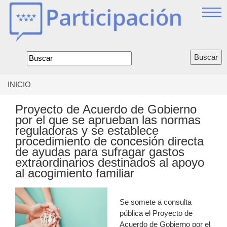
Jump
to
navigation
Formulario
de
búsqueda
INICIO
Se
encuentra
Proyecto de Acuerdo de Gobierno
usted
por el que se aprueban las normas
aquí
reguladoras y se establece
procedimiento de concesión directa
de ayudas para sufragar gastos
extraordinarios destinados al apoyo
al acogimiento familiar
Se somete a consulta
pública el Proyecto de
Acuerdo de Gobierno por el