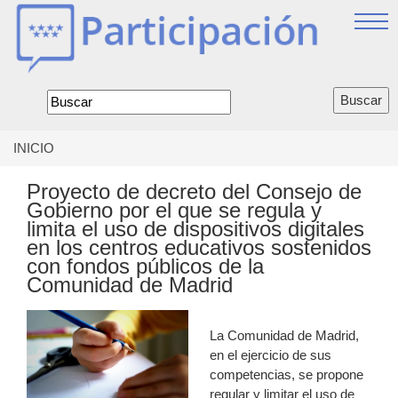
Jump
to
navigation
Formulario
de
búsqueda
INICIO
Se
encuentra
Proyecto de decreto del Consejo de
usted
Gobierno por el que se regula y
aquí
limita el uso de dispositivos digitales
en los centros educativos sostenidos
con fondos públicos de la
Comunidad de Madrid
La Comunidad de Madrid,
en el ejercicio de sus
competencias, se propone
regular y limitar el uso de