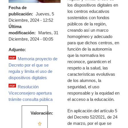
los dispositivos digitales en
Fecha de
los centros educativos
publicación:
Jueves, 5
sostenidos con fondos
Diciembre, 2024 - 12:52
públicos de la región,
Última
creando así un marco
modificación:
Martes, 31
homogéneo y adecuado
Diciembre, 2024 - 00:05
para que dichos centros, en
función de la autonomía
Adjunto:
que la normativa les
PDF
Memoria proyecto de
reconoce, garanticen el
memoria_proyecto_de_decreto_por_el_q
Decreto por el que se
respeto a la salud, las
regula y limita el uso de
características evolutivas
dispositivos digitales
de los alumnos, la
seguridad, el uso
PDF
Resolución
resolucion_viceconsejero_apertura_tram
responsable y la equidad en
Viceconsejero apertura
el acceso a la educación.
trámite consulta pública
En aplicación del artículo 5
Valoración:
del Decreto 52/2021, de 24
de marzo, por el que se