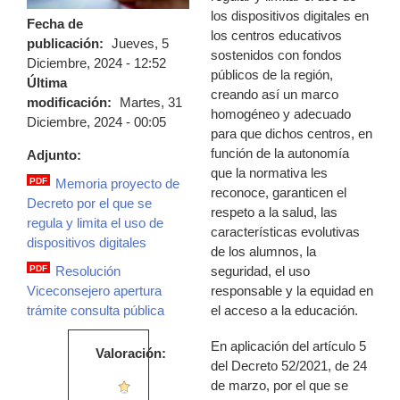
los dispositivos digitales en
Fecha de
los centros educativos
publicación:
Jueves, 5
sostenidos con fondos
Diciembre, 2024 - 12:52
públicos de la región,
Última
creando así un marco
modificación:
Martes, 31
homogéneo y adecuado
Diciembre, 2024 - 00:05
para que dichos centros, en
función de la autonomía
Adjunto:
que la normativa les
PDF
Memoria proyecto de
reconoce, garanticen el
memoria_proyecto_de_decreto_por_el_q
Decreto por el que se
respeto a la salud, las
regula y limita el uso de
características evolutivas
dispositivos digitales
de los alumnos, la
seguridad, el uso
PDF
Resolución
resolucion_viceconsejero_apertura_tram
responsable y la equidad en
Viceconsejero apertura
el acceso a la educación.
trámite consulta pública
En aplicación del artículo 5
Valoración:
del Decreto 52/2021, de 24
de marzo, por el que se