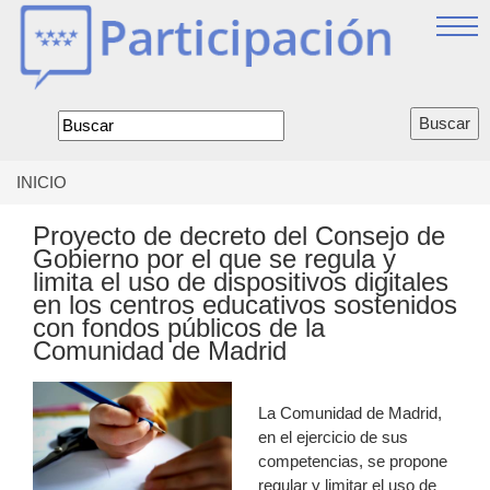
Jump
to
navigation
Formulario
de
búsqueda
INICIO
Se
encuentra
Proyecto de decreto del Consejo de
usted
Gobierno por el que se regula y
aquí
limita el uso de dispositivos digitales
en los centros educativos sostenidos
con fondos públicos de la
Comunidad de Madrid
La Comunidad de Madrid,
en el ejercicio de sus
competencias, se propone
regular y limitar el uso de