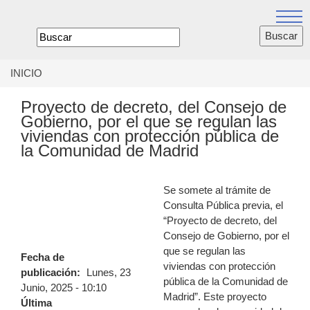
Jump
to
Formulario
navigation
de
búsqueda
INICIO
Se
encuentra
Proyecto de decreto, del Consejo de
usted
Gobierno, por el que se regulan las
aquí
viviendas con protección pública de
la Comunidad de Madrid
Se somete al trámite de
Consulta Pública previa, el
“Proyecto de decreto, del
Consejo de Gobierno, por el
que se regulan las
Fecha de
viviendas con protección
publicación:
Lunes, 23
pública de la Comunidad de
Junio, 2025 - 10:10
Madrid”. Este proyecto
Última