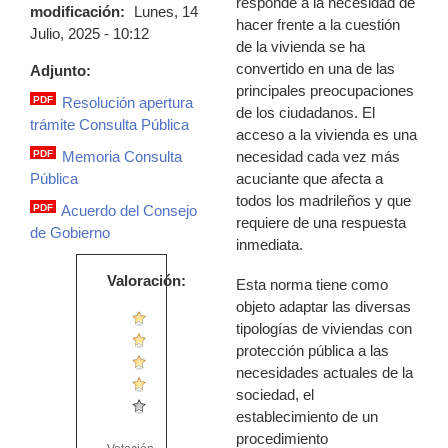
responde a la necesidad de
modificación:
Lunes, 14
hacer frente a la cuestión
Julio, 2025 - 10:12
de la vivienda se ha
convertido en una de las
Adjunto:
principales preocupaciones
PDF
Resolución apertura
de los ciudadanos. El
resolucion_dg_pdf.pdf
trámite Consulta Pública
acceso a la vivienda es una
necesidad cada vez más
PDF
Memoria Consulta
memoria_para_consulta_publica_proye
acuciante que afecta a
Pública
todos los madrileños y que
PDF
Acuerdo del Consejo
requiere de una respuesta
03_certificado_cg_ac_consulta_public
de Gobierno
inmediata.
Valoración:
Esta norma tiene como
objeto adaptar las diversas
tipologías de viviendas con
protección pública a las
necesidades actuales de la
sociedad, el
establecimiento de un
procedimiento