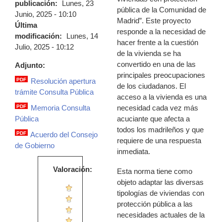
publicación:
Lunes, 23
pública de la Comunidad de
Junio, 2025 - 10:10
Madrid”. Este proyecto
Última
responde a la necesidad de
modificación:
Lunes, 14
hacer frente a la cuestión
Julio, 2025 - 10:12
de la vivienda se ha
convertido en una de las
Adjunto:
principales preocupaciones
PDF
Resolución apertura
de los ciudadanos. El
resolucion_dg_pdf.pdf
trámite Consulta Pública
acceso a la vivienda es una
necesidad cada vez más
PDF
Memoria Consulta
memoria_para_consulta_publica_proye
acuciante que afecta a
Pública
todos los madrileños y que
PDF
Acuerdo del Consejo
requiere de una respuesta
03_certificado_cg_ac_consulta_public
de Gobierno
inmediata.
Valoración:
Esta norma tiene como
objeto adaptar las diversas
tipologías de viviendas con
protección pública a las
necesidades actuales de la