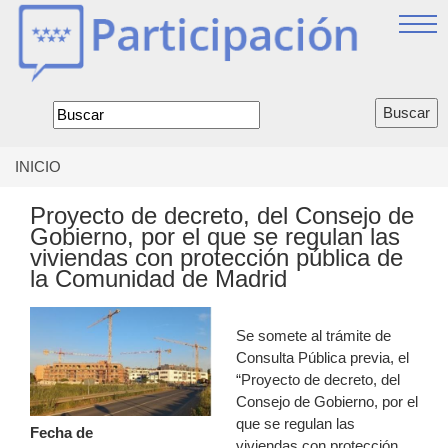
Jump
to
navigation
Formulario
de
búsqueda
INICIO
Se
encuentra
Proyecto de decreto, del Consejo de
usted
Gobierno, por el que se regulan las
aquí
viviendas con protección pública de
la Comunidad de Madrid
Se somete al trámite de
Consulta Pública previa, el
“Proyecto de decreto, del
Consejo de Gobierno, por el
que se regulan las
Fecha de
viviendas con protección