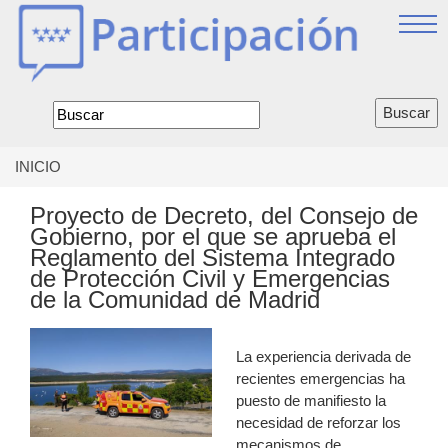
Jump
to
navigation
Formulario
de
búsqueda
INICIO
Se
encuentra
Proyecto de Decreto, del Consejo de
usted
Gobierno, por el que se aprueba el
aquí
Reglamento del Sistema Integrado
de Protección Civil y Emergencias
de la Comunidad de Madrid
La experiencia derivada de
recientes emergencias ha
puesto de manifiesto la
necesidad de reforzar los
mecanismos de