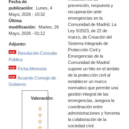
Fecha de
prevención, respuesta y
publicación:
Lunes, 4
recuperación ante
Mayo, 2026 - 10:32
emergencias en la
Última
Comunidad de Madrid. La
modificación:
Martes, 26
Ley 5/2023, de 22 de
Mayo, 2026 - 01:12
marzo, de Creación del
Sistema Integrado de
Adjunto:
Protección Civil y
PDF
Resolución Consulta
Emergencias de la
resolucion_consulta_publica.pdf
Pública
Comunidad de Madrid
supone un hito en el ámbito
PDF
Ficha-Memoria
ficha_consulta_publica.pdf
de la protección civil al
PDF
Acuerdo Consejo de
establecer un marco
2450_certificado_consulta_publica-
Gobierno
normativo que permite una
fdo.pdf
gestión integral de las
Valoración:
emergencias, asegura la
coordinación entre
administraciones y fomenta
la colaboración de la
sociedad civil.