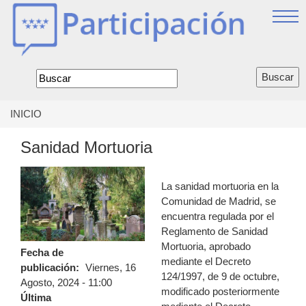
Jump
to
navigation
Formulario
de
búsqueda
INICIO
Se
encuentra
Sanidad Mortuoria
usted
aquí
La sanidad mortuoria en la
Comunidad de Madrid, se
encuentra regulada por el
Reglamento de Sanidad
Mortuoria, aprobado
Fecha de
mediante el Decreto
publicación:
Viernes, 16
124/1997, de 9 de octubre,
Agosto, 2024 - 11:00
modificado posteriormente
Última