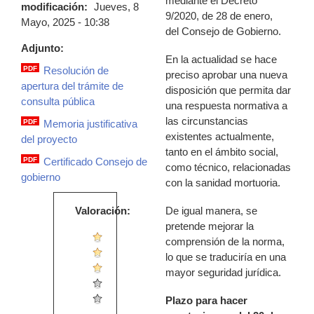
mediante el Decreto
modificación:
Jueves, 8
9/2020, de 28 de enero,
Mayo, 2025 - 10:38
del Consejo de Gobierno.
Adjunto:
En la actualidad se hace
PDF
Resolución de
preciso aprobar una nueva
resolucioncpsanidadmortuoria.pdf
apertura del trámite de
disposición que permita dar
consulta pública
una respuesta normativa a
las circunstancias
PDF
Memoria justificativa
memoriacpd.sanidadmortuoria.pdf
existentes actualmente,
del proyecto
tanto en el ámbito social,
PDF
Certificado Consejo de
como técnico, relacionadas
acuerdo_consejo_gob.pdf
gobierno
con la sanidad mortuoria.
De igual manera, se
Valoración:
pretende mejorar la
comprensión de la norma,
lo que se traduciría en una
mayor seguridad jurídica.
Plazo para hacer