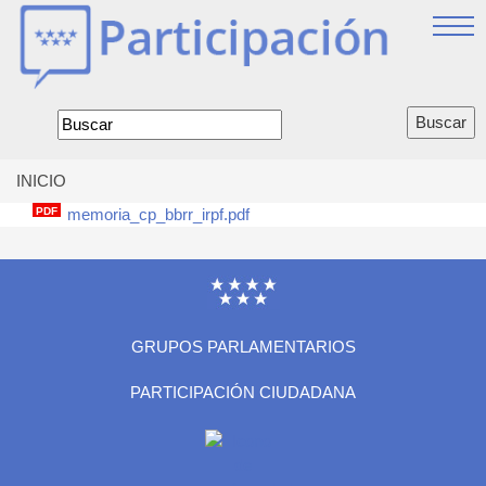
Jump
to
navigation
Formulario
de
búsqueda
INICIO
Se
PDF
memoria_cp_bbrr_irpf.pdf
encuentra
usted
aquí
GRUPOS PARLAMENTARIOS
PARTICIPACIÓN CIUDADANA