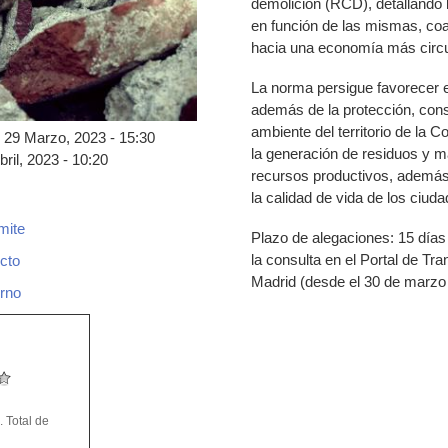
demolición (RCD), detallando 
en función de las mismas, coa
hacia una economía más circul
La norma persigue favorecer e
además de la protección, cons
ambiente del territorio de la
 29 Marzo, 2023 - 15:30
la generación de residuos y m
ril, 2023 - 10:20
recursos productivos, además
la calidad de vida de los ciud
mite
Plazo de alegaciones: 15 días 
ulta_publica.pdf
la consulta en el Portal de T
ecto
Madrid (desde el 30 de marzo 
rno
pdf
 Total de