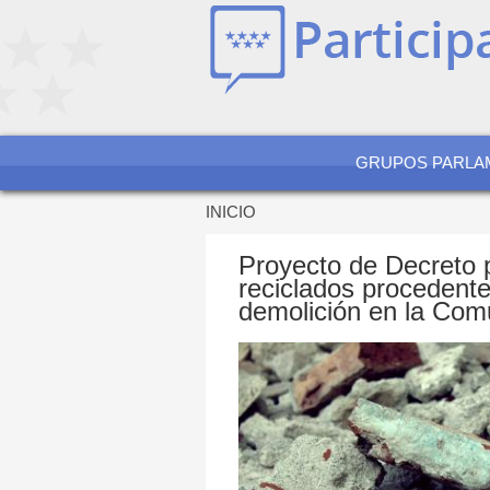
Jump
to
navigation
GRUPOS PARLA
INICIO
Se
encuentra
Proyecto de Decreto po
usted
reciclados procedente
aquí
demolición en la Com