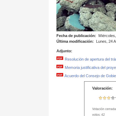
Fecha de publicación:
Miércoles,
Última modificación:
Lunes, 24 Ab
Adjunto:
PDF
Resolución de apertura del trá
1300_resolucion_cons
PDF
Memoria justificativa del proy
fichamemoria.pdf
PDF
Acuerdo del Consejo de Gobie
2450_certificado_fdo.
Valoración:
Votación cerrada.
votos: 42