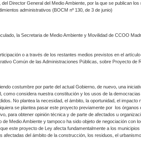
, del Director General del Medio Ambiente, por la que se publican los
imientos administrativos (BOCM nº 130, de 3 de junio)
inculado, la Secretaria de Medio Ambiente y Movilidad de CCOO Madr
rticipación o a través de los restantes medios previstos en el artícul
strativo Común de las Administraciones Públicas, sobre Proyecto
iendo costumbre por parte del actual Gobierno, de nuevo, una iniciat
ial, como considera nuestra constitución y los usos de la democracias 
didos. No plantea la necesidad, el ámbito, la oportunidad, el impacto 
 siquiera se plantea pasar este proyecto previamente por los órganos 
vo, para obtener opinión técnica y de parte de afectados u organiza
jo de Medio Ambiente y tampoco ha sido objeto de negociación con los
 que este proyecto de Ley afecta fundamentalmente a los municipios 
as afectadas del ámbito de la construcción, los residuos, el urbanismo