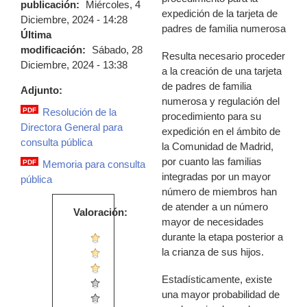
publicación:
Miércoles, 4
expedición de la tarjeta de
Diciembre, 2024 - 14:28
padres de familia numerosa
Última
modificación:
Sábado, 28
Resulta necesario proceder
Diciembre, 2024 - 13:38
a la creación de una tarjeta
de padres de familia
Adjunto:
numerosa y regulación del
PDF
Resolución de la
procedimiento para su
resolucion_cp_decreto_tarjeta_padres_f
Directora General para
expedición en el ámbito de
consulta pública
la Comunidad de Madrid,
por cuanto las familias
PDF
Memoria para consulta
anexo_cp_decreto_tarjeta_padres_ffnn.
integradas por un mayor
pública
número de miembros han
de atender a un número
Valoración:
mayor de necesidades
durante la etapa posterior a
la crianza de sus hijos.
Estadísticamente, existe
una mayor probabilidad de