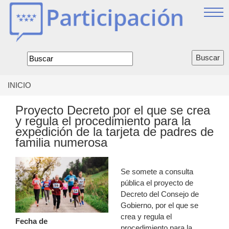
Jump
to
navigation
Formulario
de
búsqueda
INICIO
Se
encuentra
Proyecto Decreto por el que se crea
usted
y regula el procedimiento para la
aquí
expedición de la tarjeta de padres de
familia numerosa
Se somete a consulta
pública el proyecto de
Decreto del Consejo de
Gobierno, por el que se
crea y regula el
Fecha de
procedimiento para la