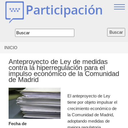
Jump
to
navigation
Formulario
de
búsqueda
INICIO
Se
encuentra
Anteproyecto de Ley de medidas
usted
contra la hiperregulación para el
aquí
impulso económico de la Comunidad
de Madrid
El anteproyecto de Ley
tiene por objeto impulsar el
crecimiento económico de
la Comunidad de Madrid,
adoptando medidas de
Fecha de
mejora regulatoria