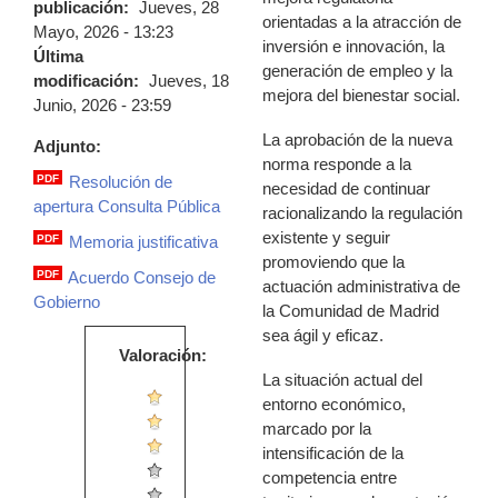
publicación:
Jueves, 28
orientadas a la atracción de
Mayo, 2026 - 13:23
inversión e innovación, la
Última
generación de empleo y la
modificación:
Jueves, 18
mejora del bienestar social.
Junio, 2026 - 23:59
La aprobación de la nueva
Adjunto:
norma responde a la
PDF
Resolución de
necesidad de continuar
1._resolucion_consulta_publica.pdf
apertura Consulta Pública
racionalizando la regulación
existente y seguir
PDF
Memoria justificativa
2._memoria_justificativa.pdf
promoviendo que la
PDF
Acuerdo Consejo de
actuación administrativa de
4._certificado_cg_27-
Gobierno
la Comunidad de Madrid
5-
sea ágil y eficaz.
26_consulta_publica.pdf
Valoración:
La situación actual del
entorno económico,
marcado por la
intensificación de la
competencia entre